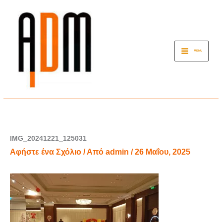
Μετάβαση
στο
περιεχόμενο
MENU
IMG_20241221_125031
Αφήστε ένα Σχόλιο
/ Από
admin
/
26 Μαΐου, 2025